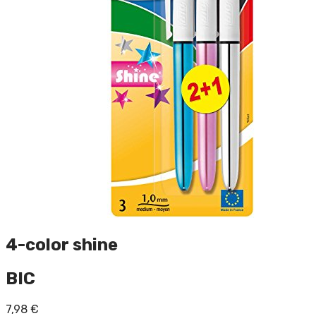
4-color shine
BIC
7,98
€