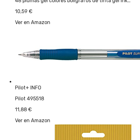
48 plumas gel colores bolígrafos de tinta gel ink…
10,59
€
Ver en Amazon
Pilot
+ INFO
Pilot 495518
11,88
€
Ver en Amazon