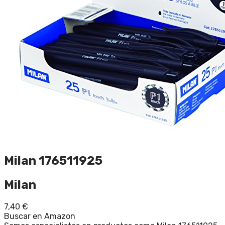
Milan 176511925
Milan
7,40
€
Buscar en Amazon